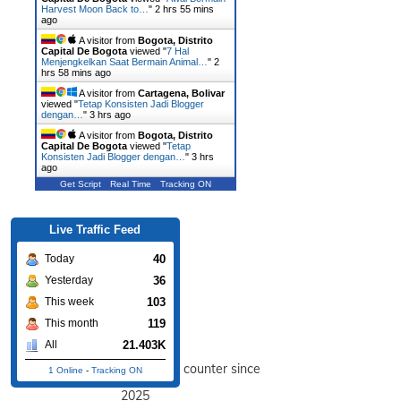
Harvest Moon Back to…
"
2 hrs 55 mins
ago
A visitor from
Bogota, Distrito
Capital De Bogota
viewed "
7 Hal
Menjengkelkan Saat Bermain Animal…
"
2
hrs 58 mins ago
A visitor from
Cartagena, Bolivar
viewed "
Tetap Konsisten Jadi Blogger
dengan…
"
3 hrs ago
A visitor from
Bogota, Distrito
Capital De Bogota
viewed "
Tetap
Konsisten Jadi Blogger dengan…
"
3 hrs
ago
Get Script
Real Time
Tracking ON
Live Traffic Feed
40
Today
36
Yesterday
103
This week
119
This month
21.403K
All
counter since
1 Online
-
Tracking ON
2025