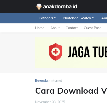
Kategori
Nintendo Switch
Ani
Home
About
Contact
Guest Post
Beranda
internet
Cara Download V
November 03, 2025