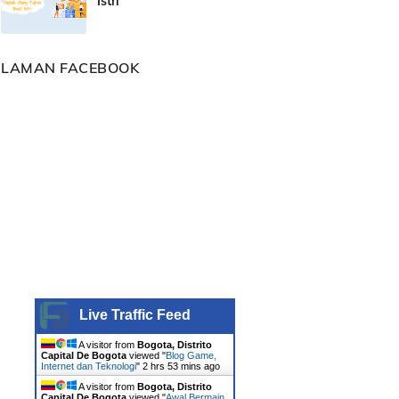
Istri
LAMAN FACEBOOK
Live Traffic Feed
A visitor from
Bogota, Distrito
Capital De Bogota
viewed "
Blog Game,
Internet dan Teknologi
"
2 hrs 53 mins ago
A visitor from
Bogota, Distrito
Capital De Bogota
viewed "
Awal Bermain