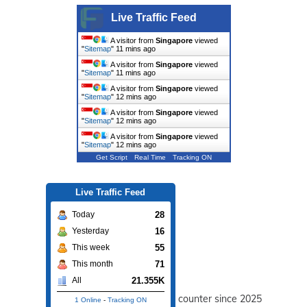
Live Traffic Feed
A visitor from
Singapore
viewed
"
Sitemap
"
11 mins ago
A visitor from
Singapore
viewed
"
Sitemap
"
11 mins ago
A visitor from
Singapore
viewed
"
Sitemap
"
12 mins ago
A visitor from
Singapore
viewed
"
Sitemap
"
12 mins ago
A visitor from
Singapore
viewed
"
Sitemap
"
12 mins ago
Get Script
Real Time
Tracking ON
Live Traffic Feed
28
Today
16
Yesterday
55
This week
71
This month
21.355K
All
counter since 2025
1 Online
-
Tracking ON