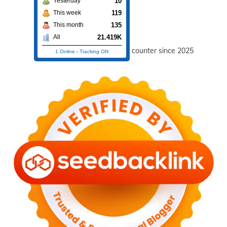
10
Yesterday
119
This week
135
This month
21.419K
All
counter since 2025
1 Online
-
Tracking ON