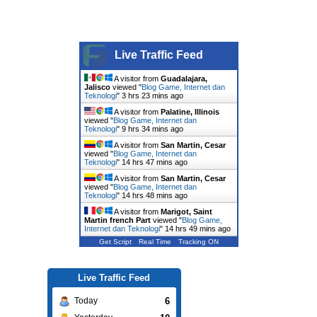
Live Traffic Feed
A visitor from
Guadalajara,
Jalisco
viewed "
Blog Game, Internet dan
Teknologi
"
3 hrs 23 mins ago
A visitor from
Palatine, Illinois
viewed "
Blog Game, Internet dan
Teknologi
"
9 hrs 34 mins ago
A visitor from
San Martin, Cesar
viewed "
Blog Game, Internet dan
Teknologi
"
14 hrs 47 mins ago
A visitor from
San Martin, Cesar
viewed "
Blog Game, Internet dan
Teknologi
"
14 hrs 48 mins ago
A visitor from
Marigot, Saint
Martin french Part
viewed "
Blog Game,
Internet dan Teknologi
"
14 hrs 49 mins ago
Get Script
Real Time
Tracking ON
Live Traffic Feed
6
Today