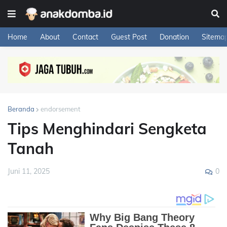
Home
About
Contact
Guest Post
Donation
Sitema
Beranda
endorsement
Tips Menghindari Sengketa
Tanah
0
Juni 11, 2025