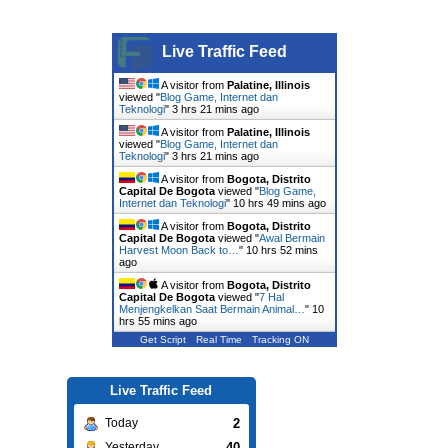
Live Traffic Feed
A visitor from
Palatine, Illinois
viewed "
Blog Game, Internet dan
Teknologi
"
3 hrs 21 mins ago
A visitor from
Palatine, Illinois
viewed "
Blog Game, Internet dan
Teknologi
"
3 hrs 21 mins ago
A visitor from
Bogota, Distrito
Capital De Bogota
viewed "
Blog Game,
Internet dan Teknologi
"
10 hrs 49 mins ago
A visitor from
Bogota, Distrito
Capital De Bogota
viewed "
Awal Bermain
Harvest Moon Back to…
"
10 hrs 52 mins
ago
A visitor from
Bogota, Distrito
Capital De Bogota
viewed "
7 Hal
Menjengkelkan Saat Bermain Animal…
"
10
hrs 55 mins ago
Get Script
Real Time
Tracking ON
Live Traffic Feed
2
Today
40
Yesterday